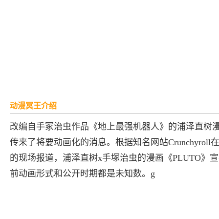
动漫冥王介绍
改编自手冢治虫作品《地上最强机器人》的浦泽直树漫画
传来了将要动画化的消息。根据知名网站Crunchyro
的现场报道，浦泽直树x手塚治虫的漫画《PLUTO》
前动画形式和公开时期都是未知数。g