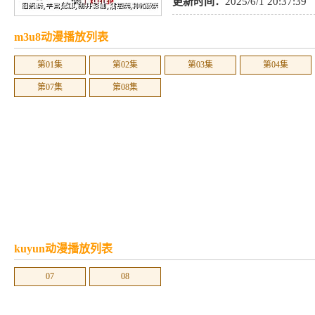
动画
更新时间：
2025/6/1 20:37:39
m3u8动漫播放列表
第01集
第02集
第03集
第04集
第07集
第08集
kuyun动漫播放列表
07
08